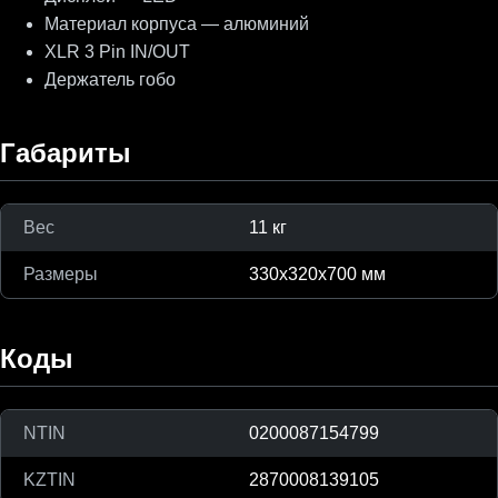
Материал корпуса — алюминий
XLR 3 Pin IN/OUT
Держатель гобо
Габариты
Вес
11 кг
Размеры
330х320х700 мм
Коды
NTIN
0200087154799
KZTIN
2870008139105